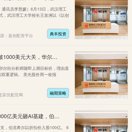
通讯员李慧媛）6月13日，武汉理工
仪式，武汉理工大学校长王发洲以《以创
典丰投资
源：嘉创配资平台
融期策略 越涨越看好？美光突破1000美元大关，华尔街看到“存储需求越来越多，但没有任何竞争”
，华尔街分析师随即上调目标价，理由直
的双重逻辑。 美光股价周一收报
融期策略
盈富忧配官网
富通优配 罕见增发！谷歌募资800亿美元砸AI基建，伯克希尔百亿入局
本开支，伯克希尔以折扣价入股100亿。 6