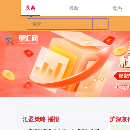
头条
最新
最热
汇盈策略 播报
沪深京