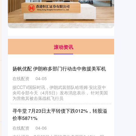
滚动资讯
扬帆优配 伊朗称多部门行动击中救援美军机
在线配资
04-05
据CCTV国际时讯，伊朗武装部队哈塔姆·安比亚中
央司令部今天（4月5日）发布消息表示， 针对美国
为营救其被击落战机飞行员
寻牛堂 7月23日太平转债下跌012%，转股溢
价率5871%
在线配资
04-06