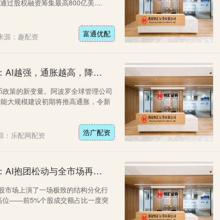
通过股权融资筹集最高800亿美....
富通优配
来源：趣配资
浩广配资 阿波罗首席经济学家：AI越强，通胀越高，降息越难
币政策的新变量。阿波罗全球管理公司
，人工智能大规模建设初期将推高通胀，令新
浩广配资
源：乐配网配资
天通盈 主线拥挤后的十字路口：AI抱团松动与全市场再平衡？
，A股市场上演了一场极致的结构分化行
高位——前5%个股成交额占比一度突