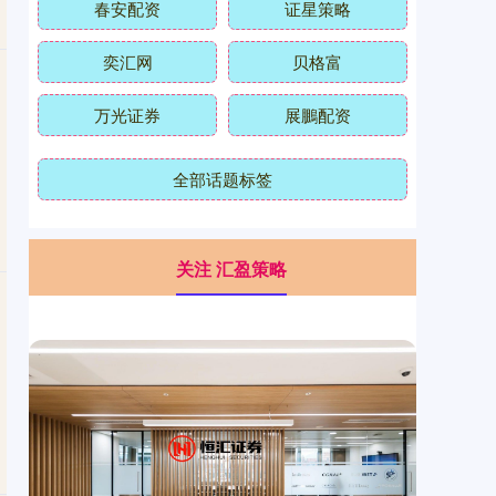
春安配资
证星策略
奕汇网
贝格富
万光证券
展鵬配资
全部话题标签
关注 汇盈策略