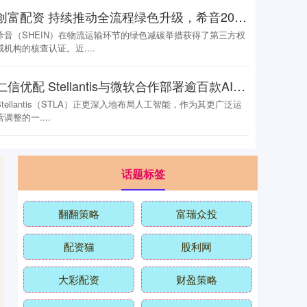
创富配资 持续推动全流程绿色升级，希音2025年物流减碳超60万吨
希音（SHEIN）在物流运输环节的绿色减碳举措获得了第三方权
威机构的核查认证。近....
仁信优配 Stellantis与微软合作部署逾百款AI工具
Stellantis（STLA）正更深入地布局人工智能，作为其更广泛运
营调整的一....
话题标签
翻翻策略
富瑞众投
配资猫
股利网
大彩配资
财盈策略