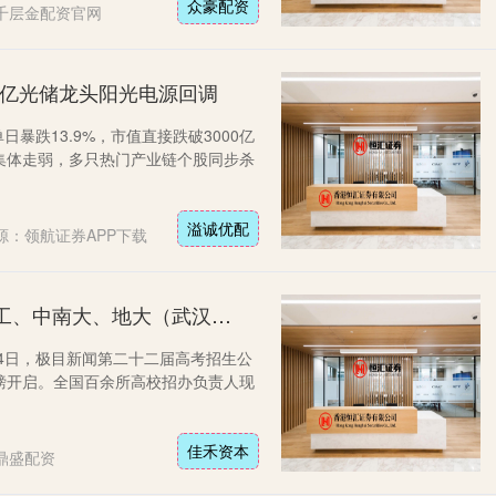
众豪配资
千层金配资官网
000亿光储龙头阳光电源回调
)单日暴跌13.9%，市值直接跌破3000亿
集体走弱，多只热门产业链个股同步杀
溢诚优配
源：领航证券APP下载
佳禾资本 华科大、华师、武理工、中南大、地大（武汉）集体扩招，普遍扩招约200人
月14日，极目新闻第二十二届高考招生公
磅开启。全国百余所高校招办负责人现
佳禾资本
鼎盛配资