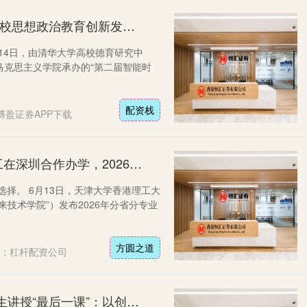
配资栈 “第二届智能时代民办高校思想政治教育创新发展论坛”在河北美术学院召开
至14日，由清华大学高校德育研究中
马克思主义学院承办的“第二届智能时
配资栈
博盈证券APP下载
方圆之道 985高校携手香港理工在深圳合作办学，2026年计划在湘招生2人
选择。 6月13日，天津大学香港理工大
技术学院”）发布2026年分省分专业
方圆之道
：杠杆配资公司
典丰投资 武汉理工校长为毕业生讲授“最后一课”：以创新勇立潮头、以融合凸显价值、以实干赢得