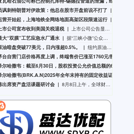
利比亚瓦哈石油公司称已控制扎库特-锡德拉管道的泄漏，经修复后已恢复运营。
利比
员讽刺特朗普对伊政策：他总在股市开盘前说不打了
当地时间
7242.10
国债指数
2
12.30
0.17%
运营开始起，上海地铁全网络地面高架区段限速运行
申通地铁
上市公司宣布收到美国关税退税
上市公司公告显示，自7月以来，多家公司宣布已经收到美国关税退税。根据美国最高法院今年2月裁定，《国际紧急经济权力法》不授权总统征收大规模关税。美国国际贸易法院随后下令海关办理相关退款。海关与边境保护局4月20日启动第一阶段退款工作，首批退款于5月11日前后发放。美国海关与边境保护局官员本月4日披露的信息显示，截至7月底，该部门已处理完毕约1000亿美元关税的退款流程并把相关信息提供给财政部用于付款。（中新社）
最大“双膜”工艺应急水厂通水
据“三峡小微”公众号消息，8月8日，由三峡集团所属长江环保集团、武汉市水务集团等共同投资建设的华中地区规模最大的“双膜”工艺应急水厂——武汉梁子湖应急水厂并网通水，标志着武汉市江南区域正式构建起“一江一湖”双水源互为备援、灵活调度的供水新格局，为片区660万市民用水安全提供坚实保障。
原油暗盘突破77美元，日内涨超0.5%。
纽约原油暗盘突破77美元，日内涨超0.5%。
飞天茅台自营门店价格再度上调，终端售价已涨至1760元/瓶
有消
伯克希尔哈撒韦：截至6月30日，股权投资公允价值总额的66%集中在美国运通、苹果、美国银行、Alphabet及可口可乐这五家公司。
伯克希
伯克希尔哈撒韦(BRK.A.N)2025年全年末持有的固定收益证券投资公允价值达170.34亿美元，其中，对美债、外国债券、企业债券的投资公允价值分别为30.02亿美元，126.68亿美元，13.64亿美元。
伯克希
伟出席资产盘活课题研讨会
8月8日上午，全球财富管理论坛在京召开“地方国有存量资产盘活进展、难点与策略”课题研讨会，楼继伟出席会议并做总结发言。楼继伟在发言中表示，盘活国有资产既是近期的当务之急，也是一项长期性的战略任务。当前我国GDP平减指数阶段性承压走低，财政维持紧平衡格局的压力持续攀升；我国税收结构以间接税为主体，税收收入增速显著弱于名义GDP增速，财政内生增收动能受限。叠加土地财政收入大幅收缩，地方隐性债务化解、长期限国债常态化发行带来的利息支出刚性上涨，收支两端压力持续凸显。综合多重现实约束来看，国有存量资产盘活并非短期应急手段，而是一项需要常态化、长效化推进的重点工作。（全球财富管理论坛）