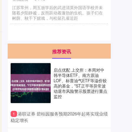
江苏常州，周五放学后的武进清英外国语学校并未
随着夕阳静谧，反而跃动着蓬勃的生机。孩子们在
树荫、秋千下嬉戏，与松鼠孔雀近距
推荐资讯
启点优配 上交所：本周对中
韩半导体ETF、南方原油
LOF、标普油气ETF等溢价较
高的基金，*ST正平等异常波
动退市风险警示股票进行重点
监控
​港联证券 碧桂园服务预期2026年起将实现业绩
1
稳定增长