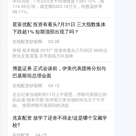
本站消息，7月23日太平转债收盘下跌0.12%，报
114.39元/张，成交额3323.19万元，转股溢价率
58.71%。
星富优配 投资有看头7月31日 三大指数集体
下跌超1% 短期顶部出现了吗？
在线配资炒股网
03-28
举报 相关视频 29'57'' 投资有看头|7月29日 3600点
附近反复震荡 后市面临方向选择
博盈证券 正式会谈前，伊美代表团将分别与
巴基斯坦总理会面
在线配资炒股网
04-12
总台记者当地时间11日上午获悉，伊朗与美国之间
的会谈“很有可能”在伊斯兰堡当地时间当天下午开
始。 按照伊朗方面得到的消息
兆富配资 放学了还舍不得走!这是哪个宝藏学
校?
在线配资
04-15