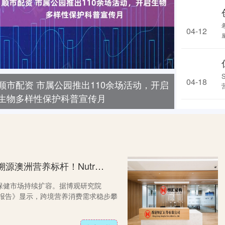
04-12
04-18
顺市配资 市属公园推出110余场活动，开启
生物多样性保护科普宣传月
众豪配资 人民日报海外网实地溯源澳洲营养标杆！Nutrition Care以全自控产业链筑牢进口品质基石
保健市场持续扩容。据博观研究院
析报告》显示，跨境营养消费需求稳步攀