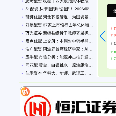
忠琦配资 收盘丨四大股指集体收涨 半导体产业链爆发
51配资 从“田园”到“公园”！ 2026年“北京优农”特色
北证50
1134.24
创
11.37
1.01%
凯狮优配 聚焦募投管退，为国资基金松绑赋能
好易配资 37家上市银行去年总体增员6505人 人均薪酬有升
万光证券 新疆县级骨干教师齐聚枫溪 共探学科育人核心使命
启点优配 上交所：本周对中韩半导体ETF、南方原油LOF、标
浩广配资 阿波罗首席经济学家：AI越强，通胀越高，降息越难
应牛配 市场分析：能源冲击推升通胀 关键在于持续性
同花配 黄金、白银跳水！原油飙涨！中东突发：德黑兰，10多分
佳禾资本 华科大、华师、武理工、中南大、地大（武汉）集体扩招